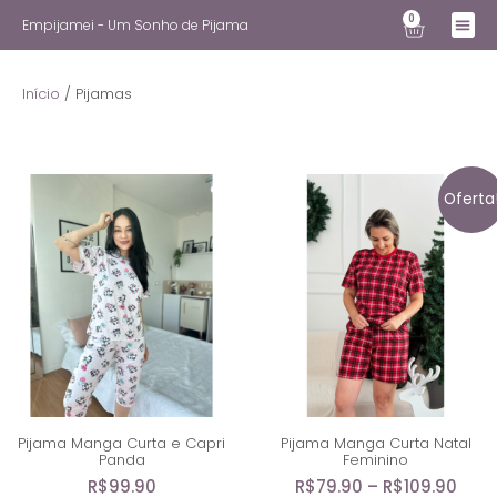
0
Empijamei - Um Sonho de Pijama
Início
/ Pijamas
Oferta
Pijama Manga Curta e Capri
Pijama Manga Curta Natal
Panda
Feminino
R$
99.90
R$
79.90
–
R$
109.90