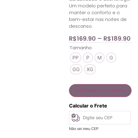
Um modelo perfeito para
manter o conforto e o
bem-estar nas noites de
descanso.
R$
169.90
–
R$
189.90
Tamanho
PP
P
M
G
GG
XG
Adicionar ao carrinho
Calcular o Frete
Não sei meu CEP