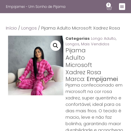
0
Empijamei - Um Sonho de Pijama
Início
/
Longos
/ Pijama Adulto Microsoft Xadrez Rosa
Categorias
Longo Adulto
,
Longos
,
Mais Vendidos
Pijama
Adulto
Microsoft
Xadrez Rosa
Marca:
Empijamei
Pijama confeccionado em
microsoft na cor rosa
xadrez, super quentinho e
confortável, ideal para os
dias mais frios. O tecido é
macio, leve e não faz
bolinha, garantindo maior
durabilidade e aconchego.