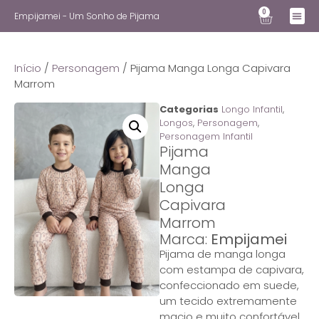
0
Empijamei - Um Sonho de Pijama
Início
/
Personagem
/ Pijama Manga Longa Capivara
Marrom
Categorias
Longo Infantil
,
Longos
,
Personagem
,
Personagem Infantil
Pijama
Manga
Longa
Capivara
Marrom
Marca:
Empijamei
Pijama de manga longa
com estampa de capivara,
confeccionado em suede,
um tecido extremamente
macio e muito confortável.