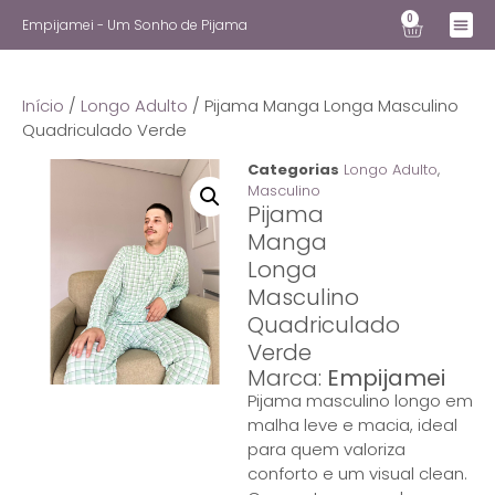
0
Empijamei - Um Sonho de Pijama
Início
/
Longo Adulto
/ Pijama Manga Longa Masculino
Quadriculado Verde
Categorias
Longo Adulto
,
Masculino
Pijama
Manga
Longa
Masculino
Quadriculado
Verde
Marca:
Empijamei
Pijama masculino longo em
malha leve e macia, ideal
para quem valoriza
conforto e um visual clean.