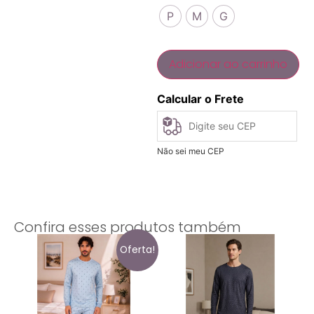
P
M
G
Adicionar ao carrinho
Calcular o Frete
Não sei meu CEP
Confira esses produtos também
Oferta!